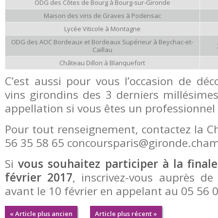
ODG des Côtes de Bourg à
Bourg-sur-Gironde
Maison des vins de Graves à
Podensac
Lycée Viticole à
M
ontagne
ODG des AOC Bordeaux et Bordeaux Supérieur à
B
eychac-et-
Caillau
Château Dillon à
B
lanquefort
C’est aussi pour vous l’occasion de déc
vins girondins des 3 derniers millésimes
appellation si vous êtes un professionnel d
Pour tout renseignement, contactez la Ch
56 35 58 65 concoursparis@gironde.cham
Si
vous souhaitez participer à la finale
février 2017
, inscrivez-vous auprès de
avant le 10 février en appelant au 05 56 
« Article plus ancien
Article plus récent »