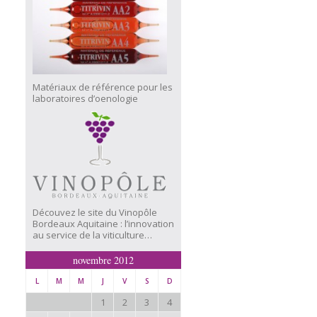
Matériaux de référence pour les
laboratoires d’oenologie
Découvez le site du Vinopôle
Bordeaux Aquitaine : l’innovation
au service de la viticulture…
novembre 2012
L
M
M
J
V
S
D
1
2
3
4