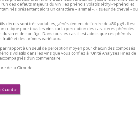
e l’un des défauts majeurs du vin : les phénols volatils (éthyl-4-phénol et
contaminés présentent alors un caractère « animal », « sueur de cheval » ou
ls décrits sont très variables, généralement de l’ordre de 450 μg/L. Il est
tion critique pour tous les vins car la perception des caractères phénolés
 du vin et de son âge. Dans tous les cas, il est admis que ces phénols
e fruité et des arômes variétaux.
in par rapport à un seuil de perception moyen pour chacun des composés
énols volatils dans les vins que vous confiez à l’Unité Analyses Fines de
t accompagnés d’un commentaire.
ture de la Gironde
 récent »