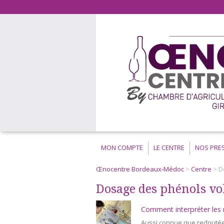
MON COMPTE
LE CENTRE
NOS PRE
Œnocentre Bordeaux-Médoc
>
Centre
> D
Dosage des phénols vol
Comment interpréter les 
Aussi connue que redoutée 