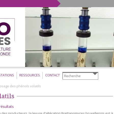
STATIONS
RESSOURCES
CONTACT
osage des phénols volatils
atils
résultats
des producteurs, la levure d’altération Brettanomyces bruxellensis est à